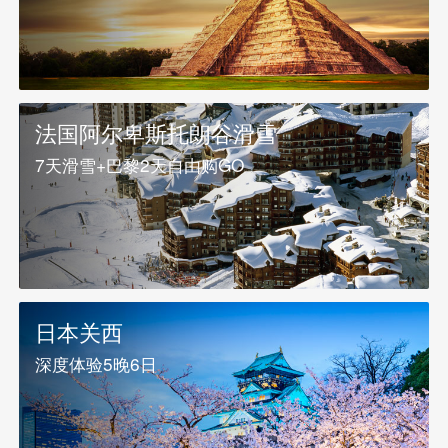
法国阿尔卑斯托朗谷滑雪
7天滑雪+巴黎2天自由购GO
日本关西
深度体验5晚6日