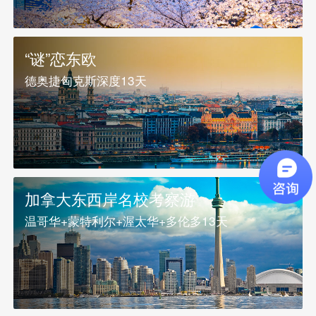
“谜”恋东欧
德奥捷匈克斯深度13天
加拿大东西岸名校考察游
温哥华+蒙特利尔+渥太华+多伦多13天