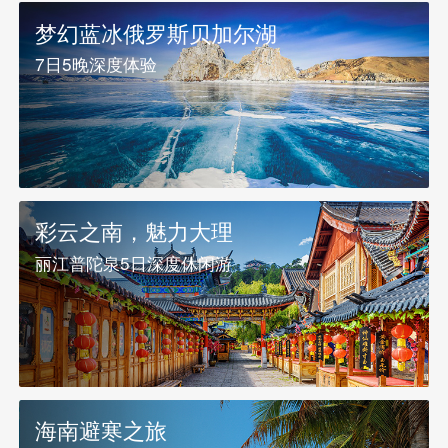
梦幻蓝冰俄罗斯贝加尔湖
7日5晚深度体验
彩云之南，魅力大理
丽江普陀泉5日深度休闲游
海南避寒之旅